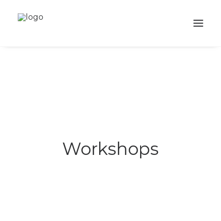
SOBRE
SERVIÇOS
ACADEMIA
LOJA
Workshops
PORTFOLIO
BALÕES
CONTACTO