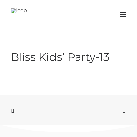
SOBRE
Bliss Kids’ Party-13
SERVIÇOS
ACADEMIA
LOJA
PORTFOLIO
BALÕES
CONTACTO